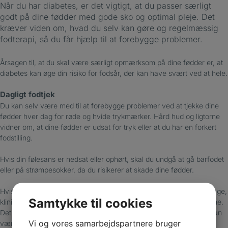
Når du har diabetes, er det vigtigt, at du passer særligt
godt på dine fødder med gode sko og optimal pleje. Det
kræver viden om, hvad du selv kan gøre og regelmæssig
fodterapi, så du får hjælp til at forebygge problemer.
Årsagen til, at du skal være særligt opmærksom på dine fødder er, at
diabetes kan øge din risiko for fodsår, der kan have svært ved at hele.
Dagligt fodtjek
Du kan selv være med til at forebygge problemer ved at tjekke dine
fødder hver dag for røde og hvide trykmærker. Hård hud og ligtorne
vidner om, at dine fødder er udsat for tryk eller at du har en forkert
fodstilling.
Hvis din følesans er nedsat eller ophørt, skal du undgå at gå barfodet
eller på strømpesokker, da du risikerer at skade dine fødder.
Hvis du opdager rødme, hævelser eller sår, skal du kontakte din læge,
Samtykke til cookies
klinikken eller vagtlægen, så du kan blive behandlet med det samme.
Det skyldes, at diabetiske fodsår kan udvikle sig hurtigt, og at du kan
Vi og vores samarbejdspartnere bruger
være i risiko for amputation.