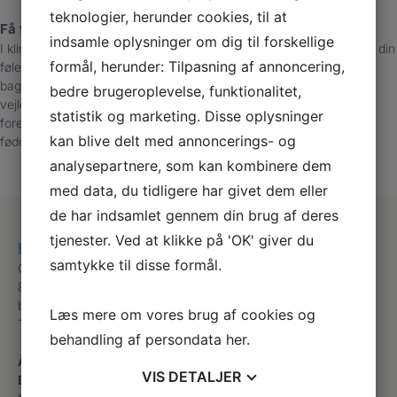
teknologier, herunder cookies, til at
Få fodstatus og behandlingsplan
indsamle oplysninger om dig til forskellige
I klinikken tilbyder vi en fodstatus, hvor vi blandt andet undersøger din
formål, herunder: Tilpasning af annoncering,
følesans, hud og negle, kredsløb og eventuelle fejlstillinger. På
baggrund af undersøgelsen giver vi dig en behandlingsplan og
bedre brugeroplevelse, funktionalitet,
vejleder dig i, hvordan du plejer dine fødder, vælger fodtøj og
statistik og marketing. Disse oplysninger
forebygger problemer. Vi kan også tilbyde indlæg, der styrker dine
kan blive delt med annoncerings- og
fødders funktion og mindsker risikoen for sår og faldulykker.
analysepartnere, som kan kombinere dem
med data, du tidligere har givet dem eller
de har indsamlet gennem din brug af deres
tjenester. Ved at klikke på 'OK' giver du
Bauns Klinik for fodterapi
samtykke til disse formål.
Christiansfeldvej 111
8600 Silkeborg
baunsfodterapi@gmail.com
Læs mere om vores brug af cookies og
Telefon
+45 40615900
behandling af persondata
her
.
Åbningstider
VIS
DETALJER
Bauns Klinik for Fodterapi